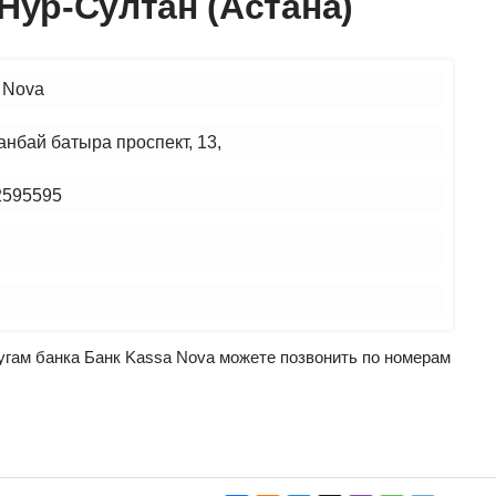
 Нур-Султан (Астана)
 Nova
анбай батыра проспект, 13,
2595595
лугам банка Банк Kassa Nova можете позвонить по номерам