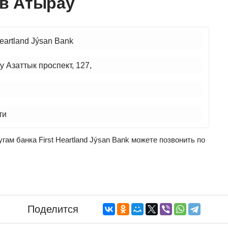
 в Атырау
Heartland Jýsan Bank
 Азаттык проспект, 127,
ти
гам банка First Heartland Jýsan Bank можете позвонить по
Поделится