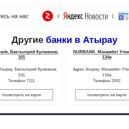
есь на нас
|
|
Другие
банки в Атырау
Bank, Бактыгерей Кулманов,
NURBANK, Махамбет Утем
101
134а
Атырау, Бактыгерей Кулманов,
Адрес Атырау, Махамбет Уте
101
134а
Телефон 7111
Телефон 2552
посмотреть на карте
посмотреть на карте