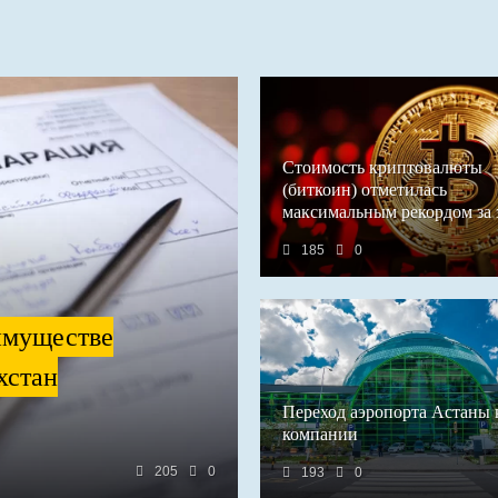
Стоимость криптовалюты
(биткоин) отметилась
максимальным рекордом за 
185
0
имуществе
хстан
Переход аэропорта Астаны 
компании
205
0
193
0