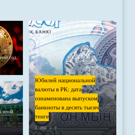
этот год
Юбилей национальной
валюты в РК: дата
ознаменована выпуском
банкноты в десять тысяч
к иной
тенге
350
0