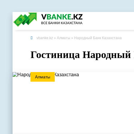
vbanke.kz
»
Алматы
» Народный Банк Казахстана
Гостиница Народный 
Алматы