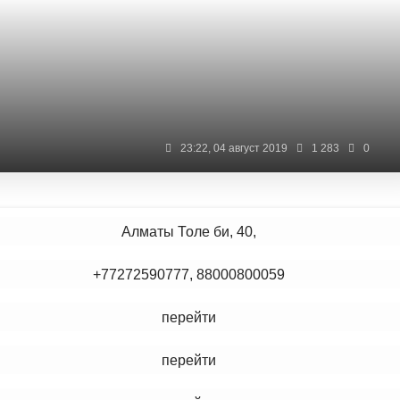
23:22, 04 август 2019
1 283
0
Алматы Толе би, 40,
+77272590777, 88000800059
перейти
перейти