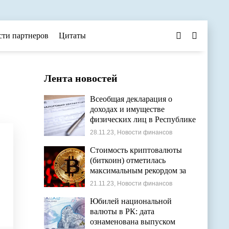
сти партнеров
Цитаты
Лента новостей
Всеобщая декларация о
доходах и имуществе
физических лиц в Республике
Казахстан
28.11.23, Новости финансов
Стоимость криптовалюты
(биткоин) отметилась
максимальным рекордом за
этот год
21.11.23, Новости финансов
Юбилей национальной
валюты в РК: дата
ознаменована выпуском