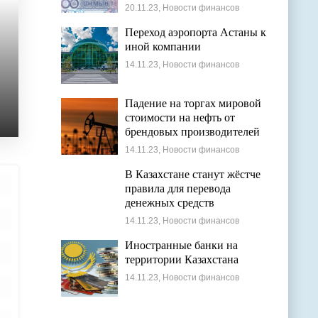
банкноты в десять тысяч
20.11.23, Новости финансов
тенге
Переход аэропорта Астаны к
иной компании
14.11.23, Новости финансов
Падение на торгах мировой
стоимости на нефть от
брендовых производителей
14.11.23, Новости финансов
В Казахстане станут жёстче
правила для перевода
денежных средств
14.11.23, Новости финансов
Иностранные банки на
территории Казахстана
14.11.23, Новости финансов